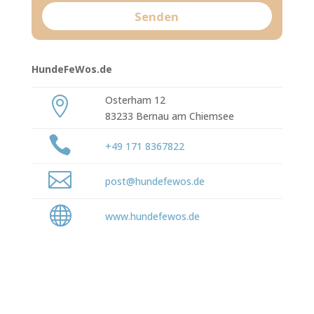
HundeFeWos.de
Osterham 12

83233 Bernau am Chiemsee

+49 171 8367822

post@hundefewos.de

www.hundefewos.de