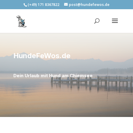
(+49) 171 8367822
post@hundefewos.de
HundeFeWos.de
Dein Urlaub mit Hund am Chiemsee