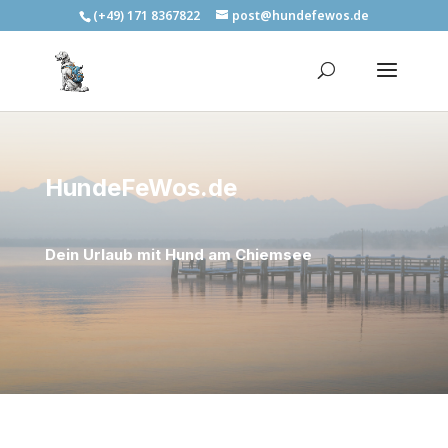
(+49) 171 8367822
post@hundefewos.de
HundeFeWos.de
Dein Urlaub mit Hund am Chiemsee