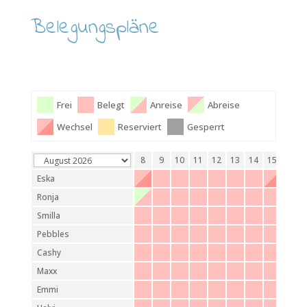
Belegungspläne
Frei
Belegt
Anreise
Abreise
Wechsel
Reserviert
Gesperrt
1
2
3
4
5
6
7
8
9
10
11
12
13
14
15
16
Eska
Ronja
Smilla
Pebbles
Cashy
Maxx
Emmi