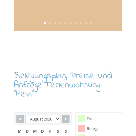
Belegungsplan, Preise und
Anfrage Ferienwohnung
"Helvi"
Skip Booking Form
Frei
Belegt
M
D
M
D
F
S
S