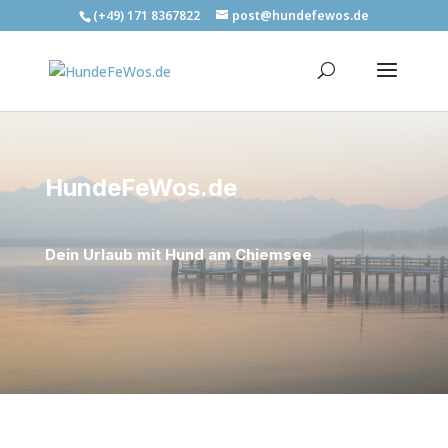
(+49) 171 8367822
post@hundefewos.de
HundeFeWos.de
Dein Urlaub mit Hund am Chiemsee